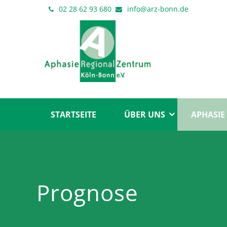
02 28 62 93 680
info@arz-bonn.de
STARTSEITE
ÜBER UNS
APHASIE
Prognose