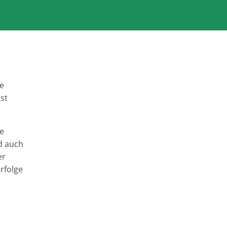
aphasie-regionalzentrum köln-bonn e.v.
>
Prognose
e
st
e
nd auch
er
rfolge